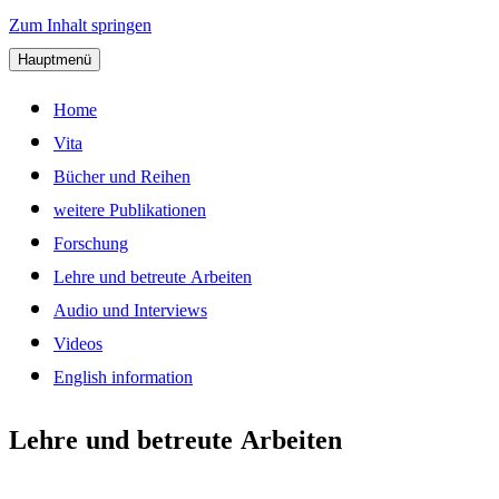
Zum Inhalt springen
Hauptmenü
Geschlecht und Biologie: Gesc
Home
Vita
Geschlechtsdetermination und G
Bücher und Reihen
weitere Publikationen
Forschung
Lehre und betreute Arbeiten
Audio und Interviews
Videos
English information
Lehre und betreute Arbeiten