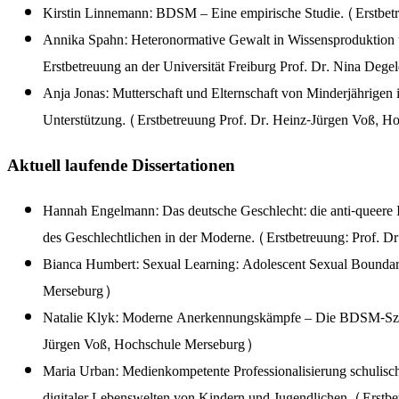
Kirstin Linnemann: BDSM – Eine empirische Studie. (Erstbet
Annika Spahn: Heteronormative Gewalt in Wissensproduktion un
Erstbetreuung an der Universität Freiburg Prof. Dr. Nina Deg
Anja Jonas: Mutterschaft und Elternschaft von Minderjährigen
Unterstützung. (Erstbetreuung Prof. Dr. Heinz-Jürgen Voß, 
Aktuell laufende Dissertationen
Hannah Engelmann: Das deutsche Geschlecht: die anti-queere I
des Geschlechtlichen in der Moderne. (Erstbetreuung: Prof. 
Bianca Humbert: Sexual Learning: Adolescent Sexual Boundary 
Merseburg)
Natalie Klyk: Moderne Anerkennungskämpfe – Die BDSM-Szene 
Jürgen Voß, Hochschule Merseburg)
Maria Urban: Medienkompetente Professionalisierung schulisch
digitaler Lebenswelten von Kindern und Jugendlichen. (Erstbe