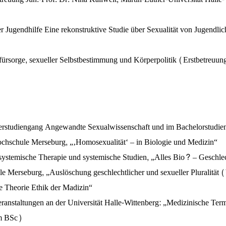
 der Jugendhilfe Eine rekonstruktive Studie über Sexualität von Jugen
rsorge, sexueller Selbstbestimmung und Körperpolitik (Erstbetreuung
erstudiengang Angewandte Sexualwissenschaft und im Bachelorstudien
hschule Merseburg, „‚Homosexualität‘ – in Biologie und Medizin“
systemische Therapie und systemische Studien, „Alles Bio? – Geschlec
Merseburg, „Auslöschung geschlechtlicher und sexueller Pluralität (
e Theorie Ethik der Madizin“
staltungen an der Universität Halle-Wittenberg: „Medizinische Termi
im BSc)