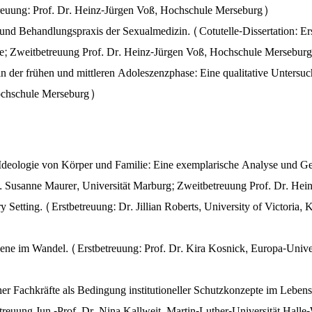
reuung: Prof. Dr. Heinz-Jürgen Voß, Hochschule Merseburg)
d Behandlungspraxis der Sexualmedizin. (Cotutelle-Dissertation: Erst
ele; Zweitbetreuung Prof. Dr. Heinz-Jürgen Voß, Hochschule Mersebur
 in der frühen und mittleren Adoleszenzphase: Eine qualitative Unters
Hochschule Merseburg)
deologie von Körper und Familie: Eine exemplarische Analyse und Gen
Dr. Susanne Maurer, Universität Marburg; Zweitbetreuung Prof. Dr. H
Setting. (Erstbetreuung: Dr. Jillian Roberts, University of Victoria
im Wandel. (Erstbetreuung: Prof. Dr. Kira Kosnick, Europa-Universi
er Fachkräfte als Bedingung institutioneller Schutzkonzepte im Lebe
treuung Jun.-Prof. Dr. Nina Kallweit, Martin-Luther-Universität Hall